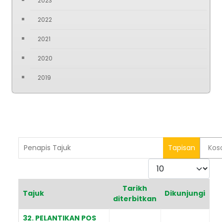
2023
2022
2021
2020
2019
Penapis Tajuk
Tapisan
Kos
Paparkan
Tarikh
Tajuk
Dikunjungi
diterbitkan
Articles
32. PELANTIKAN POS