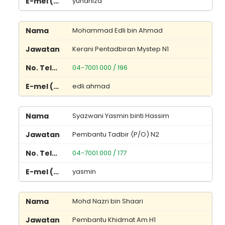
yuhaniza
Mohammad Edli bin Ahmad
Kerani Pentadbiran Mystep N1
04-7001 000 / 196
edli.ahmad
Syazwani Yasmin binti Hassim
Pembantu Tadbir (P/O) N2
04-7001 000 / 177
yasmin
Mohd Nazri bin Shaari
Pembantu Khidmat Am H1