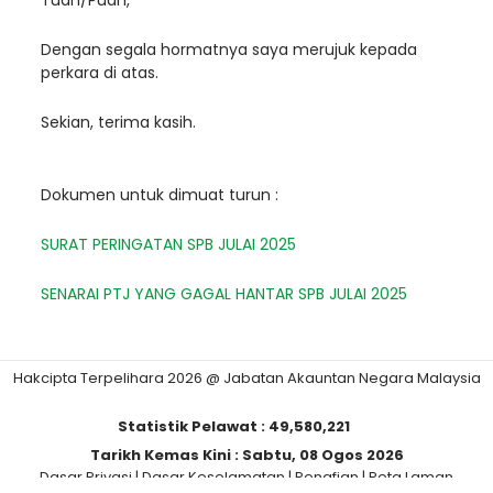
Tuan/Puan,
Dengan segala hormatnya saya merujuk kepada
perkara di atas.
Sekian, terima kasih.
Dokumen untuk dimuat turun :
SURAT PERINGATAN SPB JULAI 2025
SENARAI PTJ YANG GAGAL HANTAR SPB JULAI 2025
Hakcipta Terpelihara 2026 @ Jabatan Akauntan Negara Malaysia
Statistik Pelawat :
49,580,221
Tarikh Kemas Kini :
Sabtu, 08 Ogos 2026
Dasar Privasi
|
Dasar Keselamatan
|
Penafian
|
Peta Laman