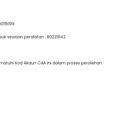
0115199
k sewaan peralatan : B0229142
matuhi Kod Akaun CAA ini dalam proses perolehan